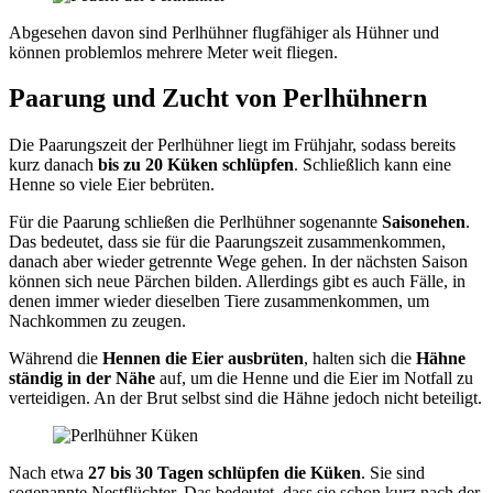
Abgesehen davon sind Perlhühner flugfähiger als Hühner und
können problemlos mehrere Meter weit fliegen.
Paarung und Zucht von Perlhühnern
Die Paarungszeit der Perlhühner liegt im Frühjahr, sodass bereits
kurz danach
bis zu 20 Küken schlüpfen
. Schließlich kann eine
Henne so viele Eier bebrüten.
Für die Paarung schließen die Perlhühner sogenannte
Saisonehen
.
Das bedeutet, dass sie für die Paarungszeit zusammenkommen,
danach aber wieder getrennte Wege gehen. In der nächsten Saison
können sich neue Pärchen bilden. Allerdings gibt es auch Fälle, in
denen immer wieder dieselben Tiere zusammenkommen, um
Nachkommen zu zeugen.
Während die
Hennen die Eier ausbrüten
, halten sich die
Hähne
ständig in der Nähe
auf, um die Henne und die Eier im Notfall zu
verteidigen. An der Brut selbst sind die Hähne jedoch nicht beteiligt.
Nach etwa
27 bis 30 Tagen schlüpfen die Küken
. Sie sind
sogenannte Nestflüchter. Das bedeutet, dass sie schon kurz nach der