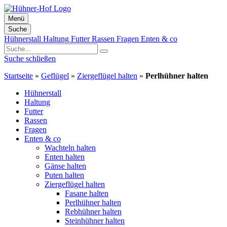
Menü
Suche
Zum
Hühnerstall
Haltung
Futter
Rassen
Fragen
Enten & co
Inhalt
springen
Suche schließen
Startseite
»
Geflügel
»
Ziergeflügel halten
»
Perlhühner halten
Hühnerstall
Haltung
Futter
Rassen
Fragen
Enten & co
Wachteln halten
Enten halten
Gänse halten
Puten halten
Ziergeflügel halten
Fasane halten
Perlhühner halten
Rebhühner halten
Steinhühner halten