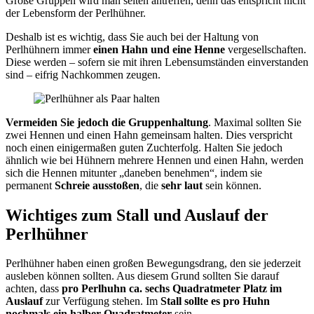
Große Gruppen wird man selten antreffen, denn das entspricht nicht
der Lebensform der Perlhühner.
Deshalb ist es wichtig, dass Sie auch bei der Haltung von
Perlhühnern immer
einen Hahn und eine Henne
vergesellschaften.
Diese werden – sofern sie mit ihren Lebensumständen einverstanden
sind – eifrig Nachkommen zeugen.
Vermeiden Sie jedoch die Gruppenhaltung
. Maximal sollten Sie
zwei Hennen und einen Hahn gemeinsam halten. Dies verspricht
noch einen einigermaßen guten Zuchterfolg. Halten Sie jedoch
ähnlich wie bei Hühnern mehrere Hennen und einen Hahn, werden
sich die Hennen mitunter „daneben benehmen“, indem sie
permanent
Schreie ausstoßen
, die
sehr laut
sein können.
Wichtiges zum Stall und Auslauf der
Perlhühner
Perlhühner haben einen großen Bewegungsdrang, den sie jederzeit
ausleben können sollten. Aus diesem Grund sollten Sie darauf
achten, dass
pro Perlhuhn ca. sechs Quadratmeter Platz im
Auslauf
zur Verfügung stehen. Im
Stall sollte es pro Huhn
nochmals ein halber Quadratmeter
sein.