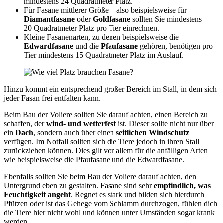
mindestens 24 Quadratmeter Platz.
Für Fasane mittlerer Größe – also beispielsweise für
Diamantfasane
oder
Goldfasane
sollten Sie mindestens
20 Quadratmeter Platz pro Tier einrechnen.
Kleine Fasanenarten, zu denen beispielsweise die
Edwardfasane
und die
Pfaufasane
gehören, benötigen pro
Tier mindestens 15 Quadratmeter Platz im Auslauf.
Hinzu kommt ein entsprechend großer Bereich im Stall, in dem sich
jeder Fasan frei entfalten kann.
Beim Bau der Voliere sollten Sie darauf achten, einen Bereich zu
schaffen, der
wind- und wetterfest
ist. Dieser sollte nicht nur über
ein
Dach
, sondern auch über einen
seitlichen Windschutz
verfügen. Im Notfall sollten sich die Tiere jedoch in ihren Stall
zurückziehen können. Dies gilt vor allem für die anfälligen Arten
wie beispielsweise die Pfaufasane und die Edwardfasane.
Ebenfalls sollten Sie beim Bau der Voliere darauf achten, den
Untergrund eben zu gestalten. Fasane sind sehr
empfindlich, was
Feuchtigkeit angeht
. Regnet es stark und bilden sich hierdurch
Pfützen oder ist das Gehege vom Schlamm durchzogen, fühlen dich
die Tiere hier nicht wohl und können unter Umständen sogar krank
werden.