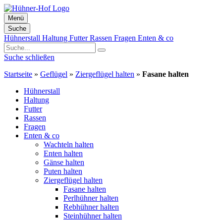
Menü
Suche
Zum
Hühnerstall
Haltung
Futter
Rassen
Fragen
Enten & co
Inhalt
springen
Suche schließen
Startseite
»
Geflügel
»
Ziergeflügel halten
»
Fasane halten
Hühnerstall
Haltung
Futter
Rassen
Fragen
Enten & co
Wachteln halten
Enten halten
Gänse halten
Puten halten
Ziergeflügel halten
Fasane halten
Perlhühner halten
Rebhühner halten
Steinhühner halten