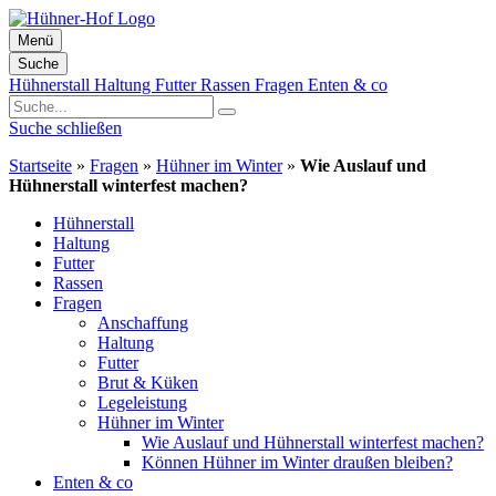
Menü
Suche
Zum
Hühnerstall
Haltung
Futter
Rassen
Fragen
Enten & co
Inhalt
springen
Suche schließen
Startseite
»
Fragen
»
Hühner im Winter
»
Wie Auslauf und
Hühnerstall winterfest machen?
Hühnerstall
Haltung
Futter
Rassen
Fragen
Anschaffung
Haltung
Futter
Brut & Küken
Legeleistung
Hühner im Winter
Wie Auslauf und Hühnerstall winterfest machen?
Können Hühner im Winter draußen bleiben?
Enten & co