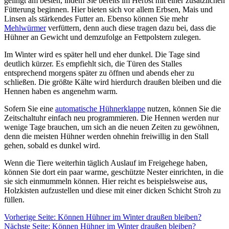
gelingt am besten, indem Sie bereits im Herbst mit einer zusätzlichen
Fütterung beginnen. Hier bieten sich vor allem Erbsen, Mais und
Linsen als stärkendes Futter an. Ebenso können Sie mehr
Mehlwürmer
verfüttern, denn auch diese tragen dazu bei, dass die
Hühner an Gewicht und demzufolge an Fettpolstern zulegen.
Im Winter wird es später hell und eher dunkel. Die Tage sind
deutlich kürzer. Es empfiehlt sich, die Türen des Stalles
entsprechend morgens später zu öffnen und abends eher zu
schließen. Die größte Kälte wird hierdurch draußen bleiben und die
Hennen haben es angenehm warm.
Sofern Sie eine
automatische Hühnerklappe
nutzen, können Sie die
Zeitschaltuhr einfach neu programmieren. Die Hennen werden nur
wenige Tage brauchen, um sich an die neuen Zeiten zu gewöhnen,
denn die meisten Hühner werden ohnehin freiwillig in den Stall
gehen, sobald es dunkel wird.
Wenn die Tiere weiterhin täglich Auslauf im Freigehege haben,
können Sie dort ein paar warme, geschützte Nester einrichten, in die
sie sich einmummeln können. Hier reicht es beispielsweise aus,
Holzkisten aufzustellen und diese mit einer dicken Schicht Stroh zu
füllen.
Vorherige Seite: Können Hühner im Winter draußen bleiben?
Nächste Seite: Können Hühner im Winter draußen bleiben?