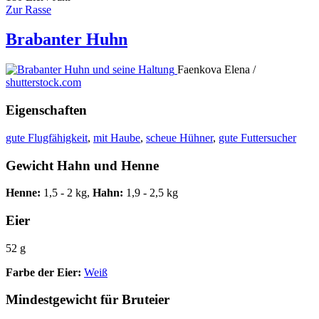
Zur Rasse
Brabanter Huhn
Faenkova Elena /
shutterstock.com
Eigenschaften
gute Flugfähigkeit
,
mit Haube
,
scheue Hühner
,
gute Futtersucher
Gewicht Hahn und Henne
Henne:
1,5 - 2 kg,
Hahn:
1,9 - 2,5 kg
Eier
52 g
Farbe der Eier:
Weiß
Mindestgewicht für Bruteier