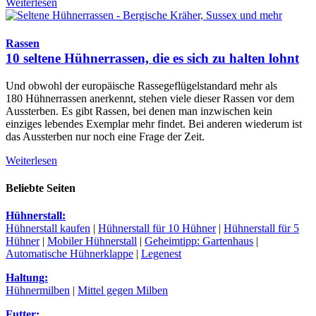
Weiterlesen
Rassen
10 seltene Hühnerrassen, die es sich zu halten lohnt
Und obwohl der europäische Rassegeflügelstandard mehr als
180 Hühnerrassen anerkennt, stehen viele dieser Rassen vor dem
Aussterben. Es gibt Rassen, bei denen man inzwischen kein
einziges lebendes Exemplar mehr findet. Bei anderen wiederum ist
das Aussterben nur noch eine Frage der Zeit.
Weiterlesen
Beliebte Seiten
Hühnerstall:
Hühnerstall kaufen
|
Hühnerstall für 10 Hühner
|
Hühnerstall für 5
Hühner
|
Mobiler Hühnerstall
|
Geheimtipp: Gartenhaus
|
Automatische Hühnerklappe
|
Legenest
Haltung:
Hühnermilben
|
Mittel gegen Milben
Futter: