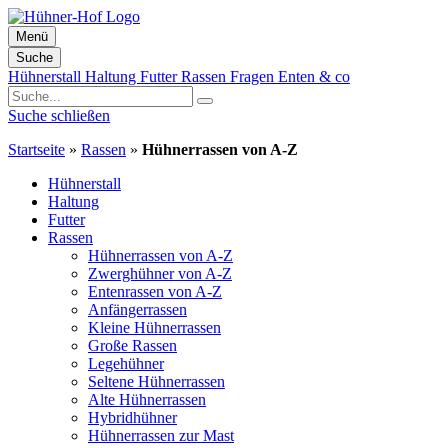
Menü
Suche
Zum
Hühnerstall
Haltung
Futter
Rassen
Fragen
Enten & co
Inhalt
springen
Suche schließen
Startseite
»
Rassen
»
Hühnerrassen von A-Z
Hühnerstall
Haltung
Futter
Rassen
Hühnerrassen von A-Z
Zwerghühner von A-Z
Entenrassen von A-Z
Anfängerrassen
Kleine Hühnerrassen
Große Rassen
Legehühner
Seltene Hühnerrassen
Alte Hühnerrassen
Hybridhühner
Hühnerrassen zur Mast