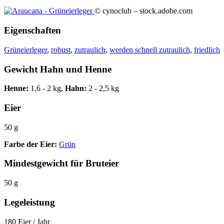
© cynoclub – stock.adobe.com
Eigenschaften
Grüneierleger
,
robust
,
zutraulich
,
werden schnell zutraulich
,
friedlich
Gewicht Hahn und Henne
Henne:
1,6 - 2 kg,
Hahn:
2 - 2,5 kg
Eier
50 g
Farbe der Eier:
Grün
Mindestgewicht für Bruteier
50 g
Legeleistung
180 Eier / Jahr