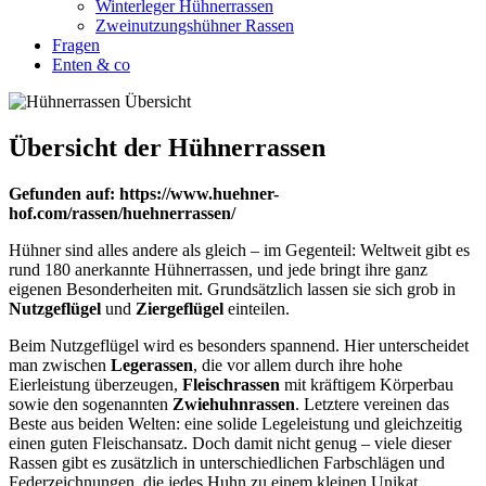
Winterleger Hühnerrassen
Zweinutzungshühner Rassen
Fragen
Enten & co
Übersicht der Hühnerrassen
Gefunden auf: https://www.huehner-
hof.com/rassen/huehnerrassen/
Hühner sind alles andere als gleich – im Gegenteil: Weltweit gibt es
rund 180 anerkannte Hühnerrassen, und jede bringt ihre ganz
eigenen Besonderheiten mit. Grundsätzlich lassen sie sich grob in
Nutzgeflügel
und
Ziergeflügel
einteilen.
Beim Nutzgeflügel wird es besonders spannend. Hier unterscheidet
man zwischen
Legerassen
, die vor allem durch ihre hohe
Eierleistung überzeugen,
Fleischrassen
mit kräftigem Körperbau
sowie den sogenannten
Zwiehuhnrassen
. Letztere vereinen das
Beste aus beiden Welten: eine solide Legeleistung und gleichzeitig
einen guten Fleischansatz. Doch damit nicht genug – viele dieser
Rassen gibt es zusätzlich in unterschiedlichen Farbschlägen und
Federzeichnungen, die jedes Huhn zu einem kleinen Unikat