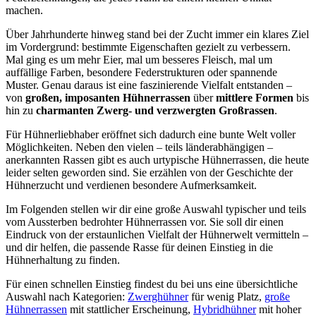
machen.
Über Jahrhunderte hinweg stand bei der Zucht immer ein klares Ziel
im Vordergrund: bestimmte Eigenschaften gezielt zu verbessern.
Mal ging es um mehr Eier, mal um besseres Fleisch, mal um
auffällige Farben, besondere Federstrukturen oder spannende
Muster. Genau daraus ist eine faszinierende Vielfalt entstanden –
von
großen, imposanten Hühnerrassen
über
mittlere Formen
bis
hin zu
charmanten Zwerg- und verzwergten Großrassen
.
Für Hühnerliebhaber eröffnet sich dadurch eine bunte Welt voller
Möglichkeiten. Neben den vielen – teils länderabhängigen –
anerkannten Rassen gibt es auch urtypische Hühnerrassen, die heute
leider selten geworden sind. Sie erzählen von der Geschichte der
Hühnerzucht und verdienen besondere Aufmerksamkeit.
Im Folgenden stellen wir dir eine große Auswahl typischer und teils
vom Aussterben bedrohter Hühnerrassen vor. Sie soll dir einen
Eindruck von der erstaunlichen Vielfalt der Hühnerwelt vermitteln –
und dir helfen, die passende Rasse für deinen Einstieg in die
Hühnerhaltung zu finden.
Für einen schnellen Einstieg findest du bei uns eine übersichtliche
Auswahl nach Kategorien:
Zwerghühner
für wenig Platz,
große
Hühnerrassen
mit stattlicher Erscheinung,
Hybridhühner
mit hoher