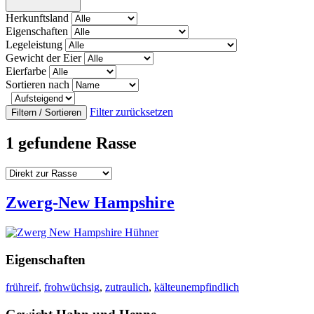
Herkunftsland
Eigenschaften
Legeleistung
Gewicht der Eier
Eierfarbe
Sortieren nach
Filter zurücksetzen
Filtern / Sortieren
1 gefundene Rasse
Zwerg-New Hampshire
Eigenschaften
frühreif
,
frohwüchsig
,
zutraulich
,
kälteunempfindlich