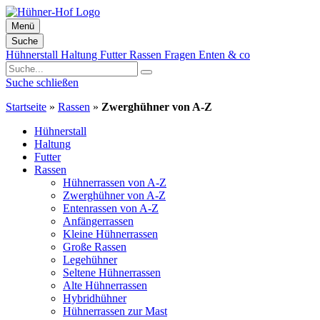
Menü
Suche
Zum
Hühnerstall
Haltung
Futter
Rassen
Fragen
Enten & co
Inhalt
springen
Suche schließen
Startseite
»
Rassen
»
Zwerghühner von A-Z
Hühnerstall
Haltung
Futter
Rassen
Hühnerrassen von A-Z
Zwerghühner von A-Z
Entenrassen von A-Z
Anfängerrassen
Kleine Hühnerrassen
Große Rassen
Legehühner
Seltene Hühnerrassen
Alte Hühnerrassen
Hybridhühner
Hühnerrassen zur Mast