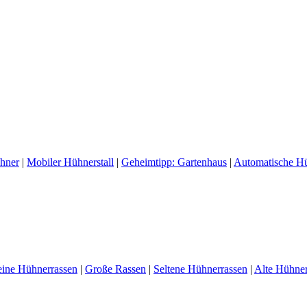
ühner
|
Mobiler Hühnerstall
|
Geheimtipp: Gartenhaus
|
Automatische H
eine Hühnerrassen
|
Große Rassen
|
Seltene Hühnerrassen
|
Alte Hühner