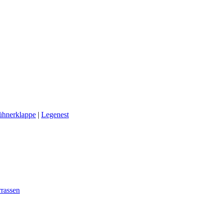
ühnerklappe
|
Legenest
rassen