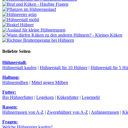
Beliebte Seiten
Hühnerstall:
Hühnerstall kaufen
|
Hühnerstall für 10 Hühner
|
Hühnerstall für 5 H
Haltung:
Hühnermilben
|
Mittel gegen Milben
Futter:
Bio Hühnerfutter
|
Legekorn
|
Kükenfutter
|
Legemehl
Rassen:
Hühnerrassen von A-Z
|
Zwerghühner von A-Z
|
Anfängerrassen
|
Kl
Fragen:
Welche Hühnereier kaufen?